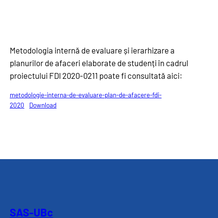
Metodologia internă de evaluare și ierarhizare a
planurilor de afaceri elaborate de studenți în cadrul
proiectului FDI 2020-0211 poate fi consultată aici:
metodologie-interna-de-evaluare-plan-de-afacere-fdi-
2020
Download
SAS-UBc