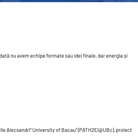
mdată nu avem echipe formate sau idei finale, dar energia și
Vasile Alecsandri” University of Bacau” (PATH2EI@UBc), proiect