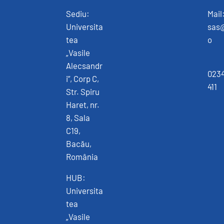
Sediu:
Mail
Universita
sas
tea
o
„Vasile
Alecsandr
0234
i”, Corp C,
411
Str. Spiru
Haret, nr.
8, Sala
C19,
Bacău,
România
HUB:
Universita
tea
„Vasile