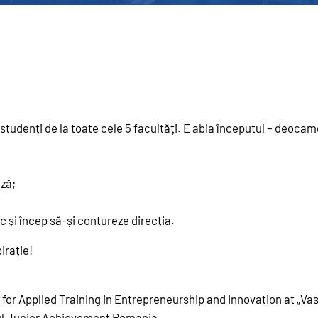
studenți de la toate cele 5 facultăți. E abia începutul – deoca
ază;
c și încep să-și contureze direcția.
irație!
ip for Applied Training in Entrepreneurship and Innovation at „
ul Junior Achievement Romania.