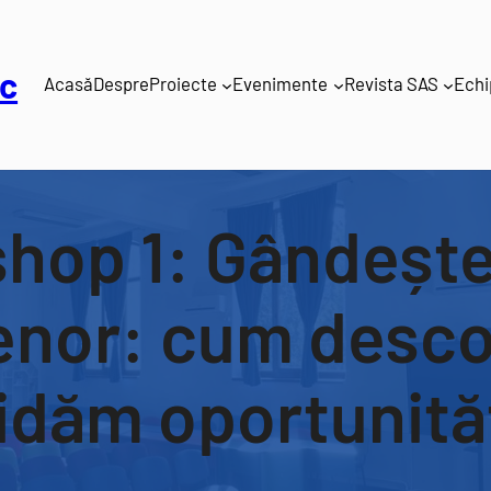
c
Acasă
Despre
Proiecte
Evenimente
Revista SAS
Echi
hop 1: Gândește
enor: cum desco
idăm oportunită