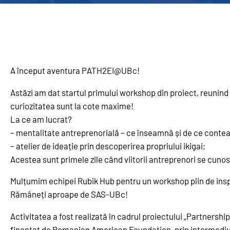
A început aventura PATH2EI@UBc!
Astăzi am dat startul primului workshop din proiect, reunind 
curiozitatea sunt la cote maxime!
La ce am lucrat?
– mentalitate antreprenorială – ce înseamnă și de ce conte
– atelier de ideație prin descoperirea propriului ikigai;
Acestea sunt primele zile când viitorii antreprenori se cunos
Mulțumim echipei Rubik Hub pentru un workshop plin de insp
Rămâneți aproape de SAS-UBc!​​​​​​​​​​​​​​
Activitatea a fost realizată în cadrul proiectului „Partnersh
finanțat de Romanian American Foundation, prin intermedi