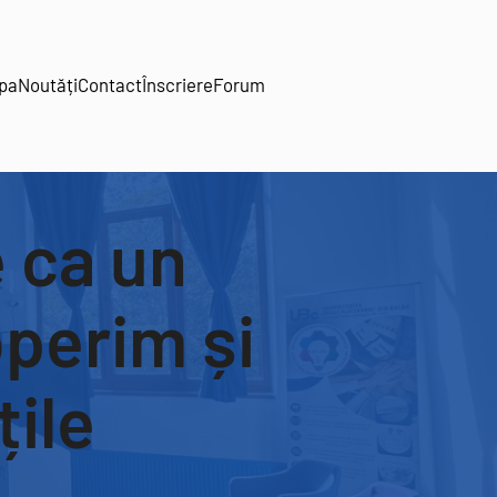
pa
Noutăți
Contact
Înscriere
Forum
 ca un
perim și
țile