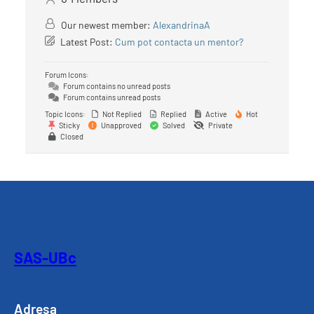
Our newest member:
AlexandrinaA
Latest Post:
Cum pot contacta un mentor?
Forum Icons:
Forum contains no unread posts
Forum contains unread posts
Topic Icons:
Not Replied
Replied
Active
Hot
Sticky
Unapproved
Solved
Private
Closed
SAS-UBc
Adresa