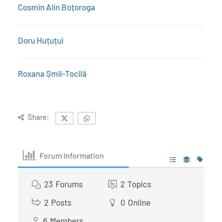
Cosmin Alin Boțoroga
Doru Huțuțui
Roxana Șmil-Tocilă
Share:
Forum Information
23
Forums
2
Topics
2
Posts
0
Online
6
Members