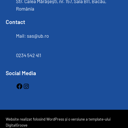
Str. Calea Mărășești, nr. 157, Sala BI1, Bacău,
România
Contact
Mail: sas@ub.ro
0234 542 411
Social Media
Facebook
Instagram
Website realizat folosind WordPress și o versiune a template-ului
DigitalGroove