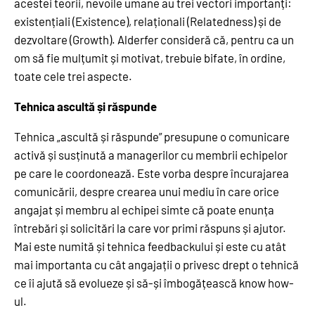
acestei teorii, nevoile umane au trei vectori importanți:
existențiali (Existence), relaționali (Relatedness) și de
dezvoltare (Growth). Alderfer consideră că, pentru ca un
om să fie mulțumit și motivat, trebuie bifate, în ordine,
toate cele trei aspecte.
Tehnica ascultă și răspunde
Tehnica „ascultă și răspunde” presupune o comunicare
activă și susținută a managerilor cu membrii echipelor
pe care le coordonează. Este vorba despre încurajarea
comunicării, despre crearea unui mediu în care orice
angajat și membru al echipei simte că poate enunța
întrebări și solicitări la care vor primi răspuns și ajutor.
Mai este numită și tehnica feedbackului și este cu atât
mai importanta cu cât angajații o privesc drept o tehnică
ce îi ajută să evolueze și să-și îmbogățească know how-
ul.