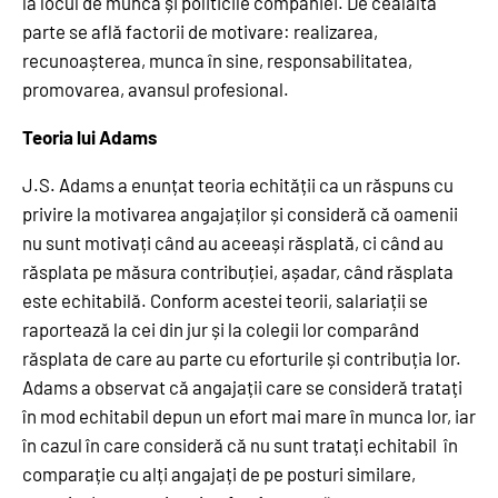
la locul de muncă și politicile companiei. De cealaltă
parte se află factorii de motivare: realizarea,
recunoașterea, munca în sine, responsabilitatea,
promovarea, avansul profesional.
Teoria lui Adams
J.S. Adams a enunțat teoria echității ca un răspuns cu
privire la motivarea angajaților și consideră că oamenii
nu sunt motivați când au aceeași răsplată, ci când au
răsplata pe măsura contribuției, așadar, când răsplata
este echitabilă. Conform acestei teorii, salariații se
raportează la cei din jur și la colegii lor comparând
răsplata de care au parte cu eforturile și contribuția lor.
Adams a observat că angajații care se consideră tratați
în mod echitabil depun un efort mai mare în munca lor, iar
în cazul în care consideră că nu sunt tratați echitabil în
comparație cu alți angajați de pe posturi similare,