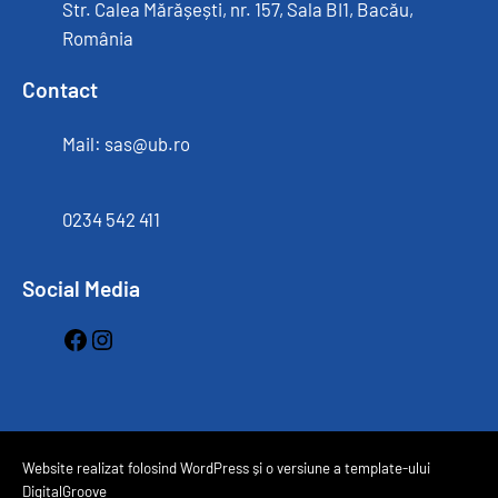
Str. Calea Mărășești, nr. 157, Sala BI1, Bacău,
România
Contact
Mail: sas@ub.ro
0234 542 411
Social Media
Facebook
Instagram
Website realizat folosind WordPress și o versiune a template-ului
DigitalGroove