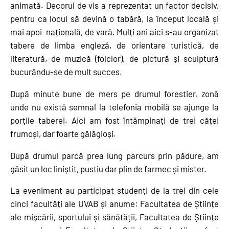
animată. Decorul de vis a reprezentat un factor decisiv,
pentru ca locul să devină o tabără, la început locală și
mai apoi națională, de vară. Mulți ani aici s-au organizat
tabere de limba engleză, de orientare turistică, de
literatură, de muzică (folclor), de pictură și sculptură
bucurându-se de mult succes.
După minute bune de mers pe drumul forestier, zonă
unde nu există semnal la telefonia mobilă se ajunge la
porțile taberei. Aici am fost întâmpinați de trei căței
frumoși, dar foarte gălăgioși.
După drumul parcă prea lung parcurs prin pădure, am
găsit un loc liniștit, pustiu dar plin de farmec și mister.
La eveniment au participat studenți de la trei din cele
cinci facultăți ale UVAB și anume: Facultatea de Științe
ale mișcării, sportului și sănătății, Facultatea de Științe