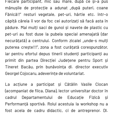
Fiecare participant, mic sau mare, după ce și-a pus
mănușile de protecție a adunat „după puteri, coane
Fănică!!” resturi vegetale, pet-uri, hârtie etc. într-o
căpiță căreia îi vor da foc cei autorizați să facă asta în
pădure. Mai mulți saci de gunoi și navete de plastic cu
pet-uri au fost duse la pubela special amenajată (dar
necurățată) a centrului. Conform zicalei „unde-s mulți
puterea crește!!!”, zona a fost curățată corespunzător,
iar pentru efortul depus tinerii studenți participanți au
primit din partea Direcției Județene pentru Sport și
Tineret Bacău, prin bunăvoința dl. director executiv
Georgel Cojocaru, adeverințe de voluntariat.
La acțiune a participat și Cătălin Vasile Ciocan
(acompaniat de fiica, Diana), lector universitar doctor în
cadrul Departamentului de Educație Fizică și
Performanță sportivă. Rolul acestuia la workshop nu a
fost acela de cadru didactic, ci de antreprenor. Dl.