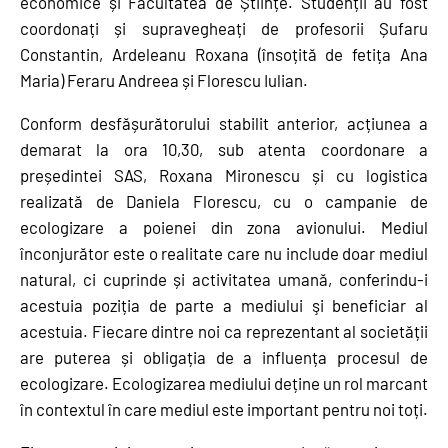
economice și Facultatea de Științe. Studenții au fost
coordonați și supravegheați de profesorii Șufaru
Constantin, Ardeleanu Roxana (însoțită de fetița Ana
Maria) Feraru Andreea și Florescu Iulian.
Conform desfășurătorului stabilit anterior, acțiunea a
demarat la ora 10,30, sub atenta coordonare a
președintei SAS, Roxana Mironescu și cu logistica
realizată de Daniela Florescu, cu o campanie de
ecologizare a poienei din zona avionului. Mediul
înconjurător este o realitate care nu include doar mediul
natural, ci cuprinde și activitatea umană, conferindu-i
acestuia poziția de parte a mediului şi beneficiar al
acestuia. Fiecare dintre noi ca reprezentant al societății
are puterea și obligația de a influența procesul de
ecologizare. Ecologizarea mediului deține un rol marcant
în contextul în care mediul este important pentru noi toți.