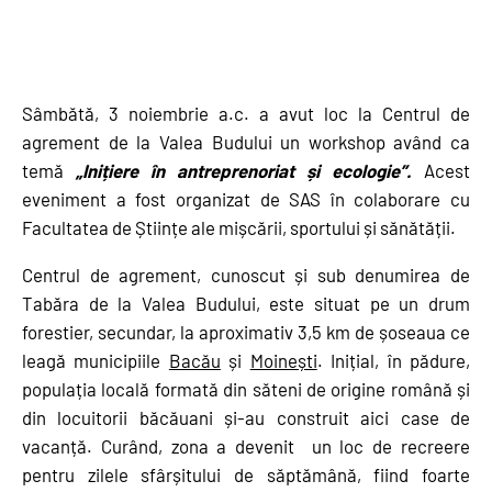
Sâmbătă, 3 noiembrie a.c. a avut loc la Centrul de
agrement de la Valea Budului un workshop având ca
temă
„Inițiere în antreprenoriat și ecologie”.
Acest
eveniment a fost organizat de SAS în colaborare cu
Facultatea de Științe ale mișcării, sportului și sănătății.
Centrul de agrement, cunoscut și sub denumirea de
Tabăra de la Valea Budului, este situat pe un drum
forestier, secundar, la aproximativ 3,5 km de șoseaua ce
leagă municipiile
Bacău
și
Moinești
. Inițial, în pădure,
populația locală formată din săteni de origine română și
din locuitorii băcăuani și-au construit aici case de
vacanță. Curând, zona a devenit un loc de recreere
pentru zilele sfârșitului de săptămână, fiind foarte