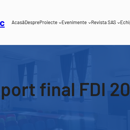
c
Acasă
Despre
Proiecte
Evenimente
Revista SAS
Echi
port final FDI 2