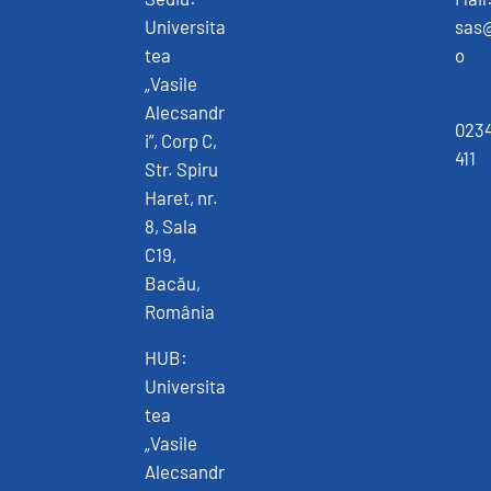
Universita
sas
tea
o
„Vasile
Alecsandr
0234
i”, Corp C,
411
Str. Spiru
Haret, nr.
8, Sala
C19,
Bacău,
România
HUB:
Universita
tea
„Vasile
Alecsandr