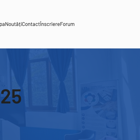
pa
Noutăți
Contact
Înscriere
Forum
025